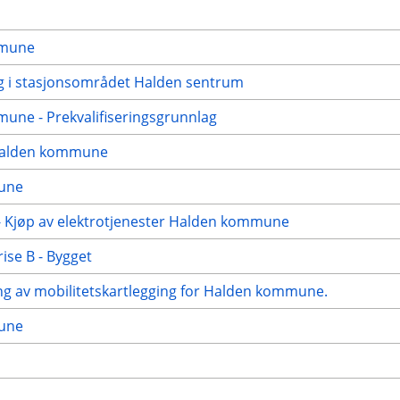
mmune
ling i stasjonsområdet Halden sentrum
mune - Prekvalifiseringsgrunnlag
i Halden kommune
mune
- Kjøp av elektrotjenester Halden kommune
ise B - Bygget
ng av mobilitetskartlegging for Halden kommune.
mune