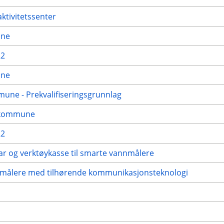
ktivitetssenter
une
22
une
mune - Prekvalifiseringsgrunnlag
n kommune
22
oar og verktøykasse til smarte vannmålere
annmålere med tilhørende kommunikasjonsteknologi