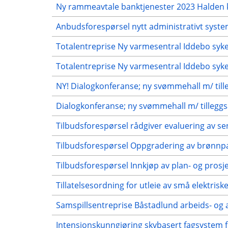
Ny rammeavtale banktjenester 2023 Halde
Anbudsforespørsel nytt administrativt syst
Totalentreprise Ny varmesentral Iddebo sy
Totalentreprise Ny varmesentral Iddebo sy
NY! Dialogkonferanse; ny svømmehall m/ till
Dialogkonferanse; ny svømmehall m/ tilleggs
Tilbudsforespørsel rådgiver evaluering av
Tilbudsforespørsel Oppgradering av brønnp
Tilbudsforespørsel Innkjøp av plan- og prosj
Tillatelsesordning for utleie av små elektris
Samspillsentreprise Båstadlund arbeids- og a
Intensjonskunngjøring skybasert fagsystem 