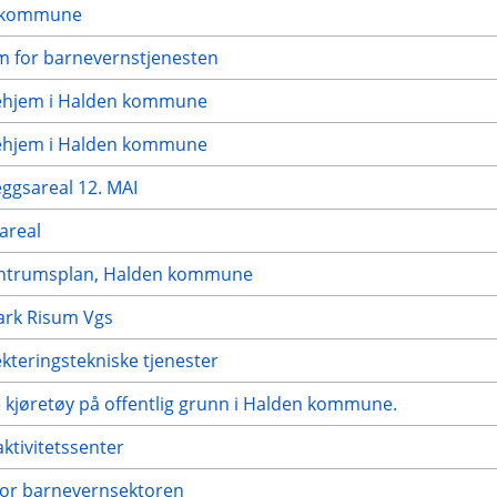
n kommune
em for barnevernstjenesten
kehjem i Halden kommune
kehjem i Halden kommune
eggsareal 12. MAI
areal
 sentrumsplan, Halden kommune
ark Risum Vgs
ekteringstekniske tjenester
ke kjøretøy på offentlig grunn i Halden kommune.
ktivitetssenter
for barnevernsektoren