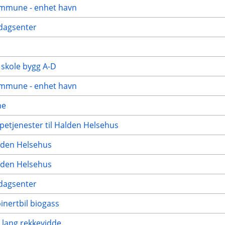
ommune - enhet havn
 dagsenter
 skole bygg A-D
ommune - enhet havn
ne
petjenester til Halden Helsehus
alden Helsehus
alden Helsehus
 dagsenter
inertbil biogass
 lang rekkevidde