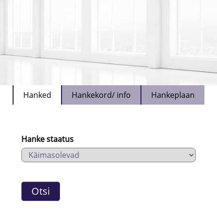
Hanked
Hankekord/ info
Hankeplaan
Hanke staatus