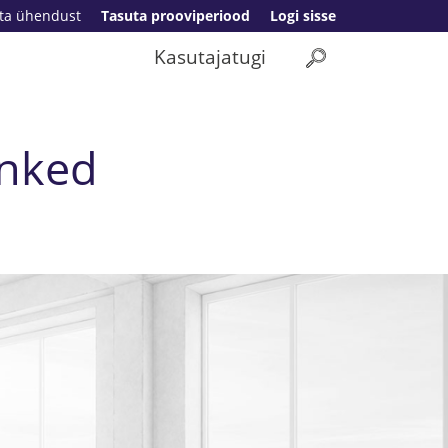
ta ühendust
Tasuta prooviperiood
Logi sisse
Kasutajatugi
anked