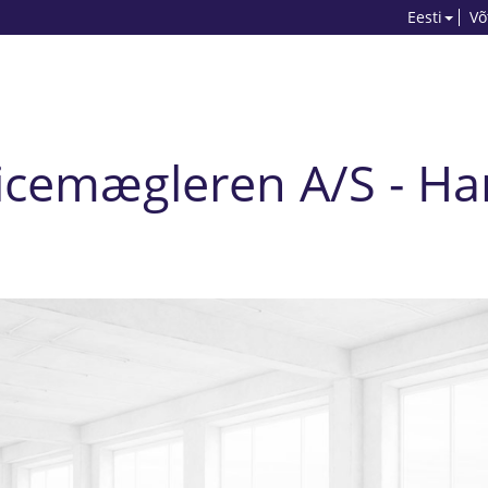
Eesti
Võ
icemægleren A/S - H