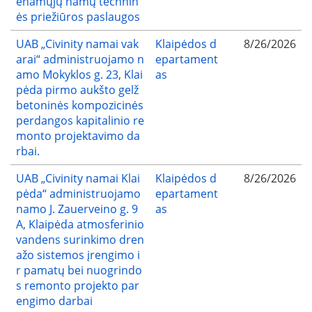
enamųjų namų technin
ės priežiūros paslaugos
UAB „Civinity namai vak
Klaipėdos d
8/26/2026
arai“ administruojamo n
epartament
amo Mokyklos g. 23, Klai
as
pėda pirmo aukšto gelž
betoninės kompozicinės
perdangos kapitalinio re
monto projektavimo da
rbai.
UAB „Civinity namai Klai
Klaipėdos d
8/26/2026
pėda“ administruojamo
epartament
namo J. Zauerveino g. 9
as
A, Klaipėda atmosferinio
vandens surinkimo dren
ažo sistemos įrengimo i
r pamatų bei nuogrindo
s remonto projekto par
engimo darbai