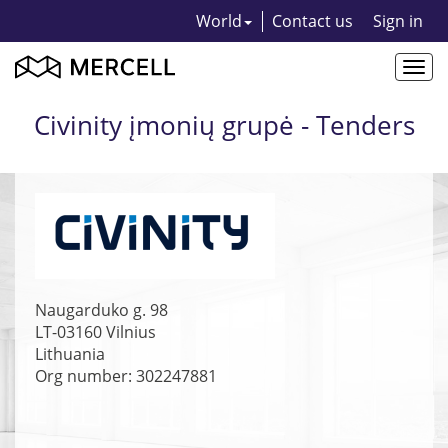
World
Contact us
Sign in
Togg
navi
Civinity įmonių grupė - Tenders
Naugarduko g. 98
LT-03160
Vilnius
Lithuania
Org number: 302247881