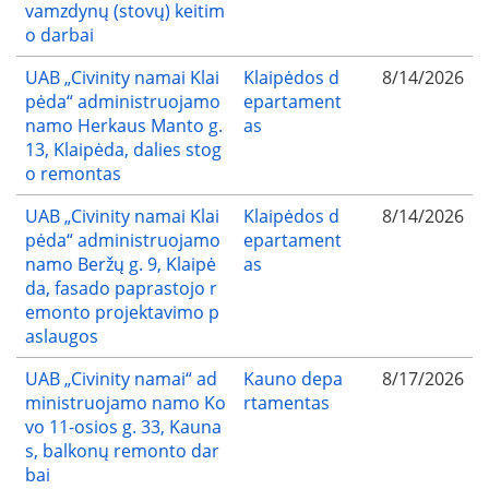
vamzdynų (stovų) keitim
o darbai
UAB „Civinity namai Klai
Klaipėdos d
8/14/2026
pėda“ administruojamo
epartament
namo Herkaus Manto g.
as
13, Klaipėda, dalies stog
o remontas
UAB „Civinity namai Klai
Klaipėdos d
8/14/2026
pėda“ administruojamo
epartament
namo Beržų g. 9, Klaipė
as
da, fasado paprastojo r
emonto projektavimo p
aslaugos
UAB „Civinity namai“ ad
Kauno depa
8/17/2026
ministruojamo namo Ko
rtamentas
vo 11-osios g. 33, Kauna
s, balkonų remonto dar
bai