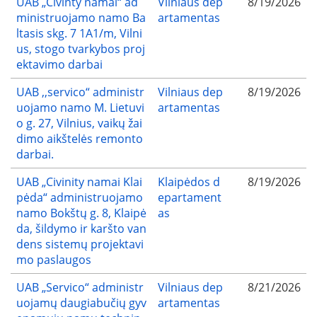
UAB „Civinty namai“ ad
Vilniaus dep
8/19/2026
ministruojamo namo Ba
artamentas
ltasis skg. 7 1A1/m, Vilni
us, stogo tvarkybos proj
ektavimo darbai
UAB ,,servico“ administr
Vilniaus dep
8/19/2026
uojamo namo M. Lietuvi
artamentas
o g. 27, Vilnius, vaikų žai
dimo aikštelės remonto
darbai.
UAB „Civinity namai Klai
Klaipėdos d
8/19/2026
pėda“ administruojamo
epartament
namo Bokštų g. 8, Klaipė
as
da, šildymo ir karšto van
dens sistemų projektavi
mo paslaugos
UAB „Servico“ administr
Vilniaus dep
8/21/2026
uojamų daugiabučių gyv
artamentas