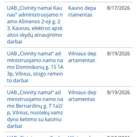
UAB „Civinity namai Kau
Kauno depa
8/17/2026
nas“ administruojamo n
rtamentas
amo Ašmenos 2-oji g. 2
3, Kaunas, elektros apsk
aitos skydų atnaujinimo
darbai
UAB „Civinity namai“ ad
Vilniaus dep
8/19/2026
ministruojamo namo na
artamentas
mo Dominikonų g. 15 1A
3p, Vilnius, stogo remon
to darbai
UAB „Civinity namai“ ad
Vilniaus dep
8/19/2026
ministruojamo namo na
artamentas
mo Bernardinų g. 7 1a2/
p, Vilnius, nuotekų vamz
dyno keitimo su kasimu
darbai