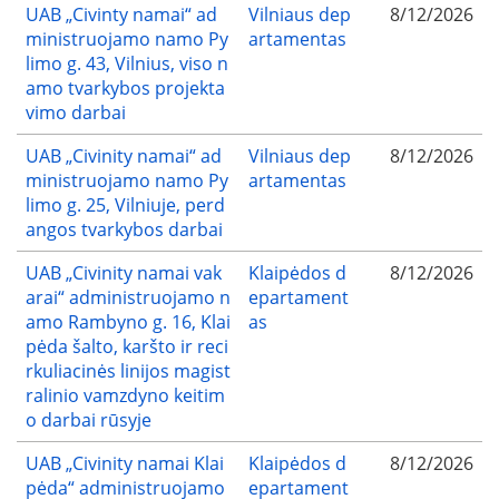
UAB „Civinty namai“ ad
Vilniaus dep
8/12/2026
ministruojamo namo Py
artamentas
limo g. 43, Vilnius, viso n
amo tvarkybos projekta
vimo darbai
UAB „Civinity namai“ ad
Vilniaus dep
8/12/2026
ministruojamo namo Py
artamentas
limo g. 25, Vilniuje, perd
angos tvarkybos darbai
UAB „Civinity namai vak
Klaipėdos d
8/12/2026
arai“ administruojamo n
epartament
amo Rambyno g. 16, Klai
as
pėda šalto, karšto ir reci
rkuliacinės linijos magist
ralinio vamzdyno keitim
o darbai rūsyje
UAB „Civinity namai Klai
Klaipėdos d
8/12/2026
pėda“ administruojamo
epartament