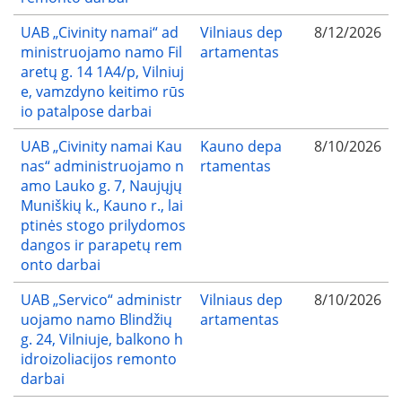
UAB „Civinity namai“ ad
Vilniaus dep
8/12/2026
ministruojamo namo Fil
artamentas
aretų g. 14 1A4/p, Vilniuj
e, vamzdyno keitimo rūs
io patalpose darbai
UAB „Civinity namai Kau
Kauno depa
8/10/2026
nas“ administruojamo n
rtamentas
amo Lauko g. 7, Naujųjų
Muniškių k., Kauno r., lai
ptinės stogo prilydomos
dangos ir parapetų rem
onto darbai
UAB „Servico“ administr
Vilniaus dep
8/10/2026
uojamo namo Blindžių
artamentas
g. 24, Vilniuje, balkono h
idroizoliacijos remonto
darbai