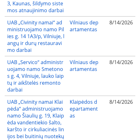
3, Kaunas, šildymo siste
mos atnaujinimo darbai
UAB „Civinity namai“ ad
Vilniaus dep
8/14/2026
ministruojamo namo Pil
artamentas
ies g. 14 1A3/p, Vilniuje, l
angų ir durų restauravi
mo darbai
UAB „Servico“ administr
Vilniaus dep
8/14/2026
uojamo namo Smetono
artamentas
s g. 4, Vilniuje, lauko laip
tų ir aikštelės remonto
darbai
UAB „Civinity namai Klai
Klaipėdos d
8/14/2026
pėda“ administruojamo
epartament
namo Šiaulių g. 19, Klaip
as
ėda vandentiekio šalto,
karšto ir cirkuliacinės lin
ijos bei buitinių nuotekų