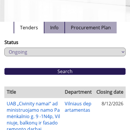
Tenders
Info
Procurement Plan
Status
Title
Department
Closing date
UAB „Civinity namai“ ad
Vilniaus dep
8/12/2026
ministruojamo namo Pa
artamentas
mėnkalnio g. 9 -1N4p, Vil
niuje, balkonų ir fasado
remonto darbai