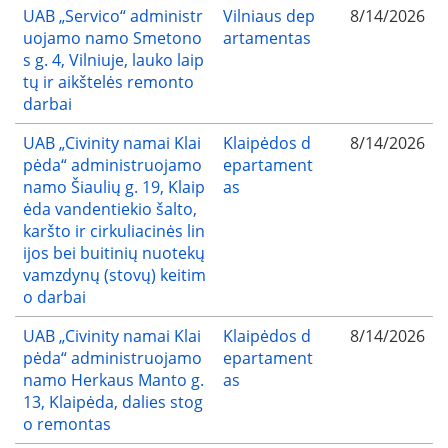
UAB „Servico“ administr
Vilniaus dep
8/14/2026
uojamo namo Smetono
artamentas
s g. 4, Vilniuje, lauko laip
tų ir aikštelės remonto
darbai
UAB „Civinity namai Klai
Klaipėdos d
8/14/2026
pėda“ administruojamo
epartament
namo Šiaulių g. 19, Klaip
as
ėda vandentiekio šalto,
karšto ir cirkuliacinės lin
ijos bei buitinių nuotekų
vamzdynų (stovų) keitim
o darbai
UAB „Civinity namai Klai
Klaipėdos d
8/14/2026
pėda“ administruojamo
epartament
namo Herkaus Manto g.
as
13, Klaipėda, dalies stog
o remontas