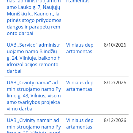
nas“ administruojamo n
rtamentas
amo Lauko g. 7, Naujųjų
Muniškių k., Kauno r., lai
ptinės stogo prilydomos
dangos ir parapetų rem
onto darbai
UAB „Servico“ administr
Vilniaus dep
8/10/2026
uojamo namo Blindžių
artamentas
g. 24, Vilniuje, balkono h
idroizoliacijos remonto
darbai
UAB „Civinty namai“ ad
Vilniaus dep
8/12/2026
ministruojamo namo Py
artamentas
limo g. 43, Vilnius, viso n
amo tvarkybos projekta
vimo darbai
UAB „Civinity namai“ ad
Vilniaus dep
8/12/2026
ministruojamo namo Py
artamentas