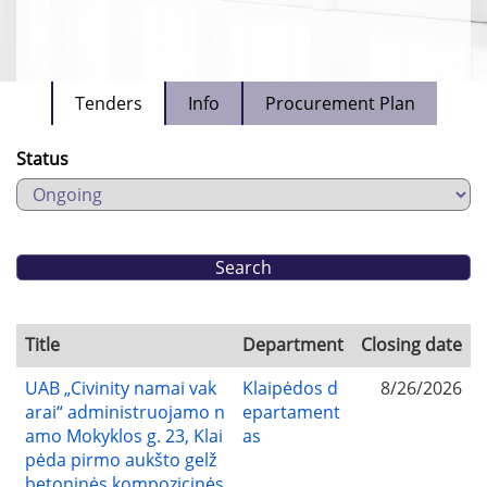
Tenders
Info
Procurement Plan
Status
Title
Department
Closing date
UAB „Civinity namai vak
Klaipėdos d
8/26/2026
arai“ administruojamo n
epartament
amo Mokyklos g. 23, Klai
as
pėda pirmo aukšto gelž
betoninės kompozicinės