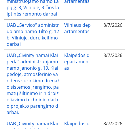
ministruojamo namo La
artamentas
pų g. 8, Vilniuje, 3-čios la
iptinės remonto darbai
UAB ,,Servico“ administr
Vilniaus dep
8/7/2026
uojamo namo Tilto g. 12
artamentas
b, Vilniuje, durų keitimo
darbai
UAB „Civinity namai Klai
Klaipėdos d
8/7/2026
pėda“ administruojamo
epartament
namo Janonio g. 19, Klai
as
pėdoje, atmosferinio va
ndens surinkimo drenaž
o sistemos įrengimo, pa
matų šiltinimo ir hidroiz
oliavimo techninio darb
o projekto parengimo d
arbai.
UAB „Civinity namai Klai
Klaipėdos d
8/7/2026