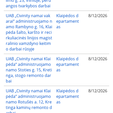
limo g. 25, Vilniuje, perd
angos tvarkybos darbai
UAB „Civinity namai vak
Klaipėdos d
8/12/2026
arai“ administruojamo n
epartament
amo Rambyno g. 16, Klai
as
pėda šalto, karšto ir reci
rkuliacinės linijos magist
ralinio vamzdyno keitim
o darbai rūsyje
UAB „Civinity namai Klai
Klaipėdos d
8/12/2026
pėda“ administruojamo
epartament
namo Stoties g. 15, Kreti
as
nga, stogo remonto dar
bai
UAB „Civinity namai Klai
Klaipėdos d
8/12/2026
pėda“ administruojamo
epartament
namo Rotušės a. 12, Kre
as
tinga kaminų remonto d
arbai