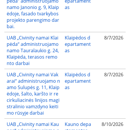
pėda“ administruojamo
epartament
namo Janonio g. 9, Klaip
as
ėdoje, fasado tvarkybos
projekto parengimo dar
bai.
UAB „Civinity namai Klai
Klaipėdos d
8/7/2026
pėda“ administruojamo
epartament
namo Tauralaukio g. 24,
as
Klaipėda, terasos remo
nto darbai
UAB „Civinity namai Vak
Klaipėdos d
8/7/2026
arai“ administruojamo n
epartament
amo Sulupės g. 11, Klaip
as
ėdoje, šalto, karšto ir re
cirkuliacinės linijos magi
stralinio vamzdyno keiti
mo rūsyje darbai
UAB „Civinity namai Kau
Kauno depa
8/10/2026