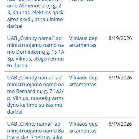
amo Ašmenos 2-oji g. 2
3, Kaunas, elektros apsk
aitos skydų atnaujinimo
darbai
UAB „Civinity namai“ ad
Vilniaus dep
8/19/2026
ministruojamo namo na
artamentas
mo Dominikonų g. 15 1A
3p, Vilnius, stogo remon
to darbai
UAB „Civinity namai“ ad
Vilniaus dep
8/19/2026
ministruojamo namo na
artamentas
mo Bernardinų g. 7 1a2/
p, Vilnius, nuotekų vamz
dyno keitimo su kasimu
darbai
UAB „Civinty namai“ ad
Vilniaus dep
8/19/2026
ministruojamo namo Ba
artamentas
ltasis skg. 7 1A1/m, Vilni