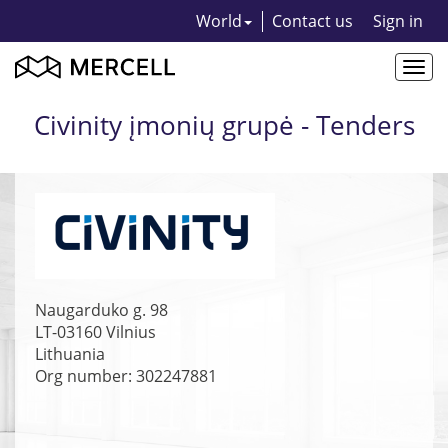
World
Contact us
Sign in
Togg
navi
Civinity įmonių grupė - Tenders
Naugarduko g. 98
LT-03160
Vilnius
Lithuania
Org number: 302247881