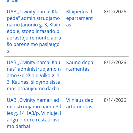
UAB „Civinity namai Klai
Klaipėdos d
8/12/2026
pėda“ administruojamo
epartament
namo Janonio g. 3, Klaip
as
ėdoje, stogo ir fasado p
aprastojo remonto apra
šo parengimo paslaugo
s.
UAB „Civinity namai Kau
Kauno depa
8/12/2026
nas“ administruojamo n
rtamentas
amo Geležinio Vilko g. 1
3, Kaunas, šildymo siste
mos atnaujinimo darbai
UAB „Civinity namai“ ad
Vilniaus dep
8/14/2026
ministruojamo namo Pil
artamentas
ies g. 14 1A3/p, Vilniuje, l
angų ir durų restauravi
mo darbai