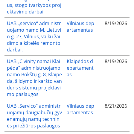
us, stogo tvarkybos proj
ektavimo darbai
UAB ,,servico“ administr
Vilniaus dep
8/19/2026
uojamo namo M. Lietuvi
artamentas
o g. 27, Vilnius, vaikų žai
dimo aikštelės remonto
darbai.
UAB „Civinity namai Klai
Klaipėdos d
8/19/2026
pėda“ administruojamo
epartament
namo Bokštų g. 8, Klaipė
as
da, šildymo ir karšto van
dens sistemų projektavi
mo paslaugos
UAB „Servico“ administr
Vilniaus dep
8/21/2026
uojamų daugiabučių gyv
artamentas
enamųjų namų technin
ės priežiūros paslaugos