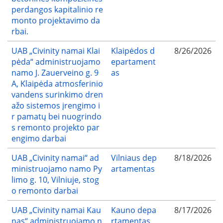
perdangos kapitalinio re
monto projektavimo da
rbai.
UAB „Civinity namai Klai
Klaipėdos d
8/26/2026
pėda“ administruojamo
epartament
namo J. Zauerveino g. 9
as
A, Klaipėda atmosferinio
vandens surinkimo dren
ažo sistemos įrengimo i
r pamatų bei nuogrindo
s remonto projekto par
engimo darbai
UAB „Civinity namai“ ad
Vilniaus dep
8/18/2026
ministruojamo namo Py
artamentas
limo g. 10, Vilniuje, stog
o remonto darbai
UAB „Civinity namai Kau
Kauno depa
8/17/2026
nas“ administruojamo n
rtamentas