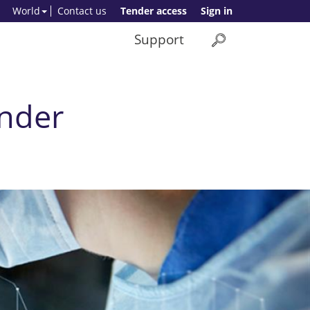
World
Contact us
Tender access
Sign in
Support
nder