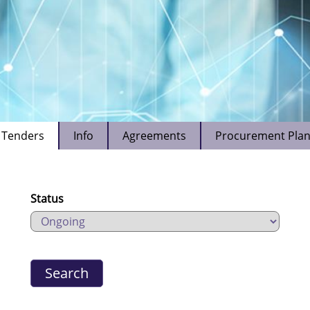
Tenders
Info
Agreements
Procurement Pla
Status