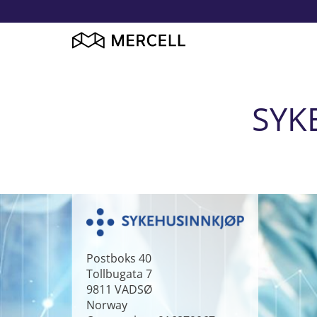
SYK
Postboks 40
Tollbugata 7
9811
VADSØ
Norway