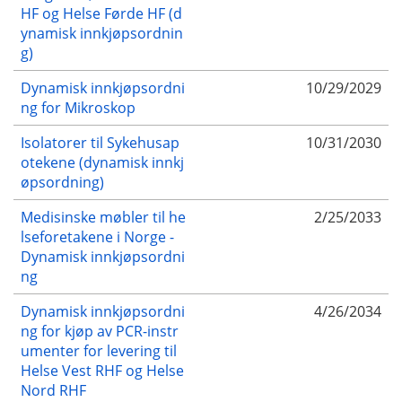
HF og Helse Førde HF (d
ynamisk innkjøpsordnin
g)
Dynamisk innkjøpsordni
10/29/2029
ng for Mikroskop
Isolatorer til Sykehusap
10/31/2030
otekene (dynamisk innkj
øpsordning)
Medisinske møbler til he
2/25/2033
lseforetakene i Norge -
Dynamisk innkjøpsordni
ng
Dynamisk innkjøpsordni
4/26/2034
ng for kjøp av PCR-instr
umenter for levering til
Helse Vest RHF og Helse
Nord RHF