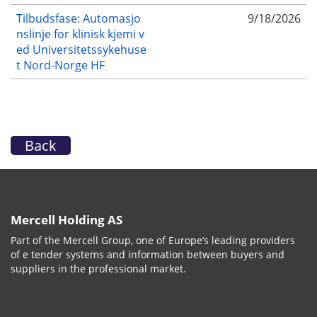
Tilbudsfase: Automasjo
9/18/2026
nslinje for klinisk kjemi v
ed Universitetssykehuse
t Nord-Norge HF
Back
Mercell Holding AS
Part of the Mercell Group, one of Europe’s leading providers
of e tender systems and information between buyers and
suppliers in the professional market.