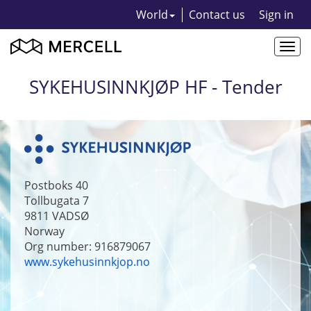
World
Contact us
Sign in
Togg
navi
SYKEHUSINNKJØP HF - Tender
Postboks 40
Tollbugata 7
9811
VADSØ
Norway
Org number: 916879067
www.sykehusinnkjop.no