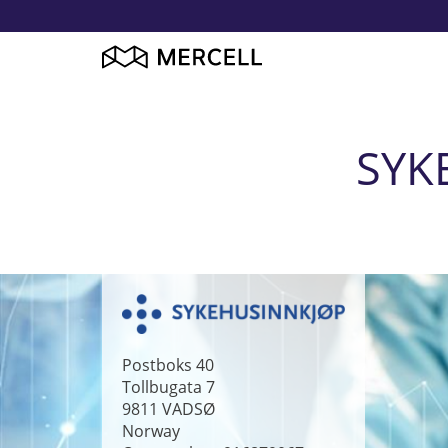
SYK
Postboks 40
Tollbugata 7
9811
VADSØ
Norway