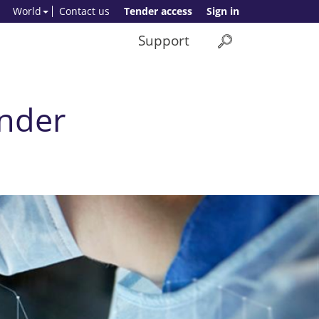
World
Contact us
Tender access
Sign in
Support
nder