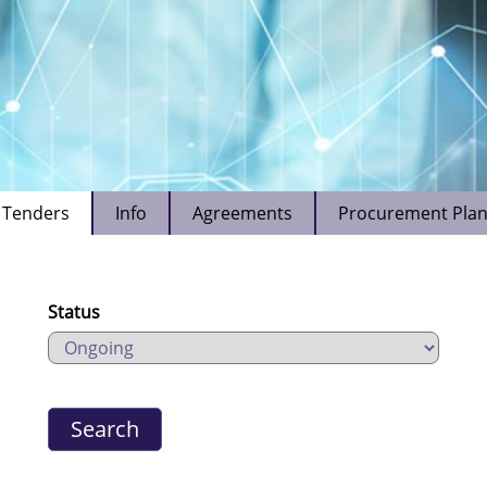
Tenders
Info
Agreements
Procurement Pla
Status