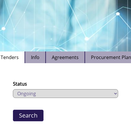
Tenders
Info
Agreements
Procurement Pla
Status