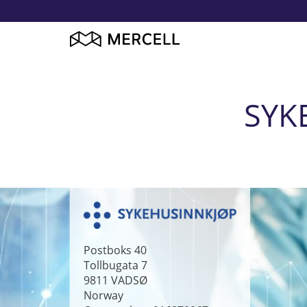
SYK
Postboks 40
Tollbugata 7
9811
VADSØ
Norway