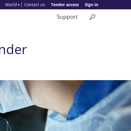
World
Contact us
Tender access
Sign in
Support
nder