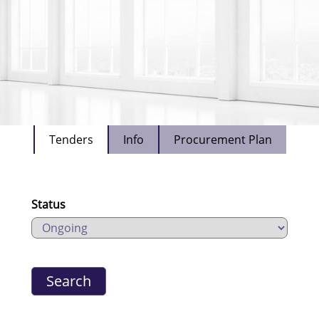
Tenders
Info
Procurement Plan
Status