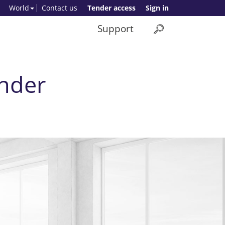
World
Contact us
Tender access
Sign in
Support
ender