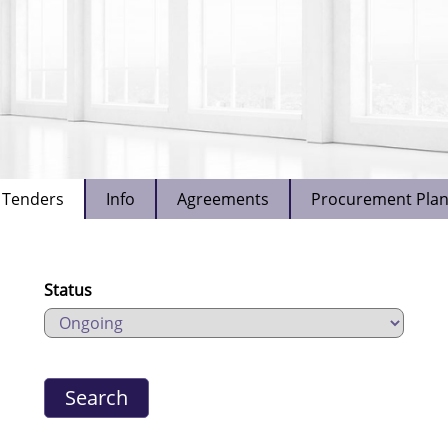
Tenders
Info
Agreements
Procurement Pla
Status