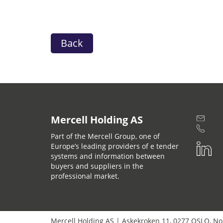
Back
Mercell Holding AS
Part of the Mercell Group, one of
Europe’s leading providers of e tender
systems and information between
buyers and suppliers in the
professional market.
Mercell Holding AS
|
Askekroken 11
,
0277
OSLO
,
No