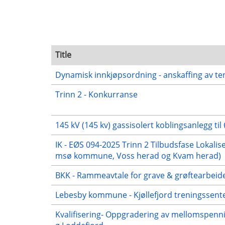
Title
Dynamisk innkjøpsordning - anskaffing av te
Trinn 2 - Konkurranse
145 kV (145 kv) gassisolert koblingsanlegg ti
IK - EØS 094-2025 Trinn 2 Tilbudsfase Loka
msø kommune, Voss herad og Kvam herad)
BKK - Rammeavtale for grave & grøftearbeid
Lebesby kommune - Kjøllefjord treningssente
Kvalifisering- Oppgradering av mellomspenni