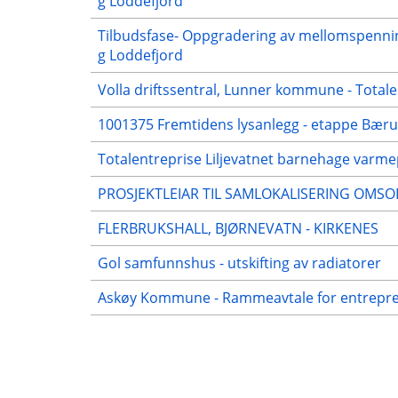
g Loddefjord
Tilbudsfase- Oppgradering av mellomspenning
g Loddefjord
Volla driftssentral, Lunner kommune - Totale
1001375 Fremtidens lysanlegg - etappe Bær
Totalentreprise Liljevatnet barnehage var
PROSJEKTLEIAR TIL SAMLOKALISERING OM
FLERBRUKSHALL, BJØRNEVATN - KIRKENES
Gol samfunnshus - utskifting av radiatorer
Askøy Kommune - Rammeavtale for entrepre