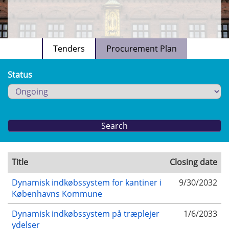
Tenders
Procurement Plan
Status
Title
Closing date
Dynamisk indkøbssystem for kantiner i
9/30/2032
Københavns Kommune
Dynamisk indkøbssystem på træplejer
1/6/2033
ydelser