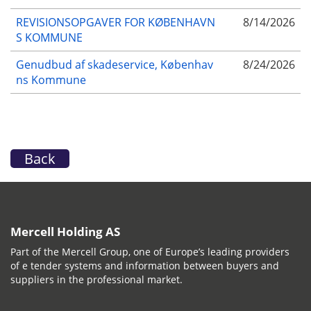
REVISIONSOPGAVER FOR KØBENHAVN
8/14/2026
S KOMMUNE
Genudbud af skadeservice, Københav
8/24/2026
ns Kommune
Back
Mercell Holding AS
Part of the Mercell Group, one of Europe’s leading providers
of e tender systems and information between buyers and
suppliers in the professional market.