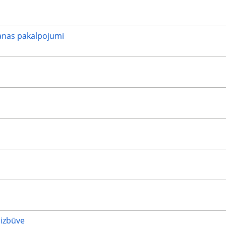
anas pakalpojumi
 izbūve