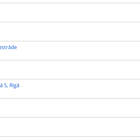
izstrāde
ā 5, Rīgā