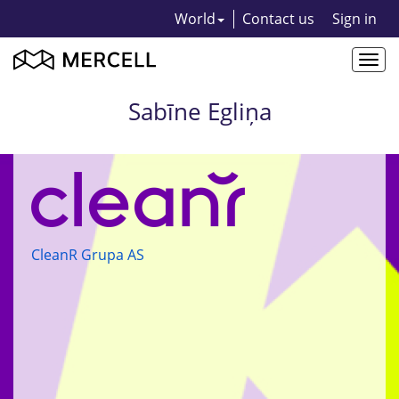
World
Contact us
Sign in
Togg
navi
Sabīne Egliņa
CleanR Grupa AS