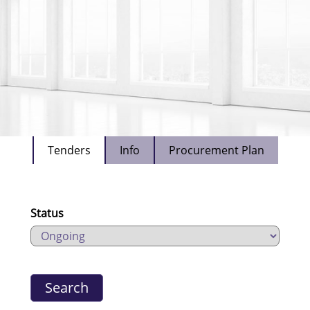
Tenders
Info
Procurement Plan
Status