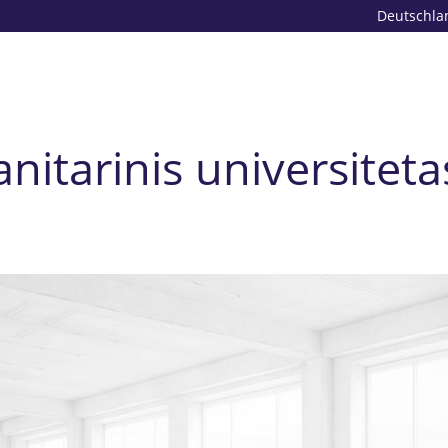
Deutschla
itarinis universitetas