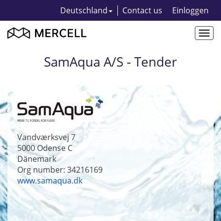
Deutschland
Contact us
Einloggen
Togg
navi
SamAqua A/S - Tender
Vandværksvej 7
5000
Odense C
Dänemark
Org number: 34216169
www.samaqua.dk