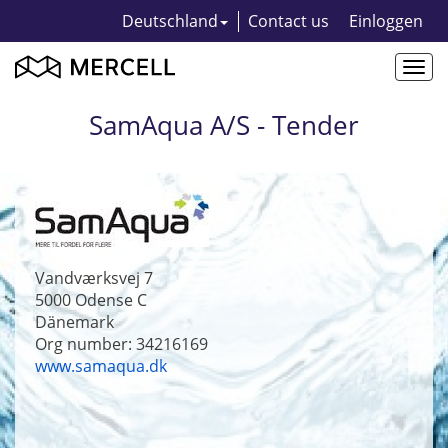
Deutschland
Contact us
Einloggen
Togg
navi
SamAqua A/S - Tender
Vandværksvej 7
5000
Odense C
Dänemark
Org number: 34216169
www.samaqua.dk