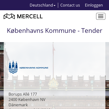
Deutschland
Contact us
Einloggen
Togg
navi
Københavns Kommune - Tender
Borups Allé 177
2400
København NV
Dänemark