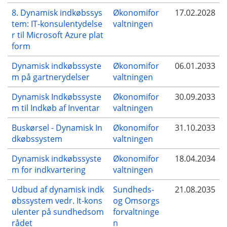
8. Dynamisk indkøbssys
Økonomifor
17.02.2028
tem: IT-konsulentydelse
valtningen
r til Microsoft Azure plat
form
Dynamisk indkøbssyste
Økonomifor
06.01.2033
m på gartnerydelser
valtningen
Dynamisk Indkøbssyste
Økonomifor
30.09.2033
m til Indkøb af Inventar
valtningen
Buskørsel - Dynamisk In
Økonomifor
31.10.2033
dkøbssystem
valtningen
Dynamisk indkøbssyste
Økonomifor
18.04.2034
m for indkvartering
valtningen
Udbud af dynamisk indk
Sundheds-
21.08.2035
øbssystem vedr. It-kons
og Omsorgs
ulenter på sundhedsom
forvaltninge
rådet
n