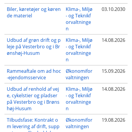
Biler, køretøjer og køren
Klima-, Miljø
03.10.2030
de materiel
- og Teknikf
orvaltninge
n
Udbud af grøn drift og p
Klima-, Miljø
14.08.2026
leje på Vesterbro og i Br
- og Teknikf
ønshøj-Husum
orvaltninge
n
Rammeaftale om ad hoc
Økonomifor
15.09.2026
-ejendomsservice
valtningen
Udbud af renhold af vej
Klima-, Miljø
14.08.2026
e, cykelstier og pladser
- og Teknikf
på Vesterbro og i Brøns
orvaltninge
høj-Husum
n
Tilbudsfase: Kontrakt o
Økonomifor
19.08.2026
m levering af drift, supp
valtningen