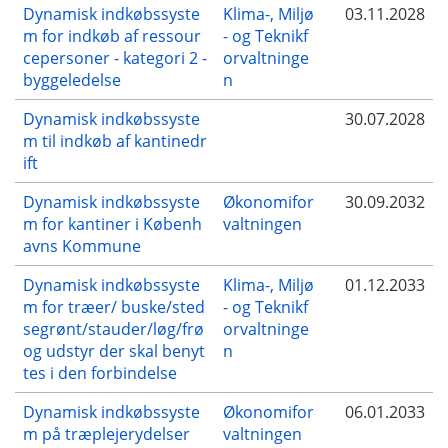
Dynamisk indkøbssyste
Klima-, Miljø
03.11.2028
m for indkøb af ressour
- og Teknikf
cepersoner - kategori 2 -
orvaltninge
byggeledelse
n
Dynamisk indkøbssyste
30.07.2028
m til indkøb af kantinedr
ift
Dynamisk indkøbssyste
Økonomifor
30.09.2032
m for kantiner i Københ
valtningen
avns Kommune
Dynamisk indkøbssyste
Klima-, Miljø
01.12.2033
m for træer/ buske/sted
- og Teknikf
segrønt/stauder/løg/frø
orvaltninge
og udstyr der skal benyt
n
tes i den forbindelse
Dynamisk indkøbssyste
Økonomifor
06.01.2033
m på træplejerydelser
valtningen