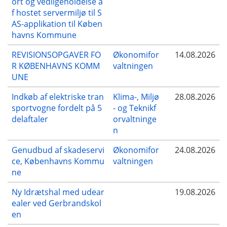
ort og vedligeholdelse a
f hostet servermiljø til S
AS-applikation til Køben
havns Kommune
REVISIONSOPGAVER FO
Økonomifor
14.08.2026
R KØBENHAVNS KOMM
valtningen
UNE
Indkøb af elektriske tran
Klima-, Miljø
28.08.2026
sportvogne fordelt på 5
- og Teknikf
delaftaler
orvaltninge
n
Genudbud af skadeservi
Økonomifor
24.08.2026
ce, Københavns Kommu
valtningen
ne
Ny Idrætshal med udear
19.08.2026
ealer ved Gerbrandskol
en