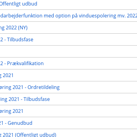
Offentligt udbud
edarbejderfunktion med option på vinduespolering mv. 2022 
g 2022 (NY)
 - Tilbudsfase
 - Prækvalifikation
g 2021
øring 2021 - Ordretildeling
ng 2021 - Tilbudsfase
gøring 2021
021 - Genudbud
2021 (Offentligt udbud)