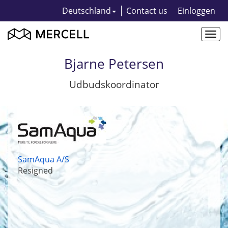
Deutschland
Contact us
Einloggen
Togg
navi
Bjarne Petersen
Udbudskoordinator
SamAqua A/S
Resigned