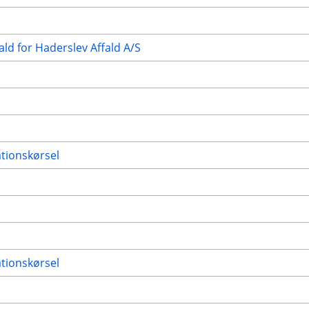
ald for Haderslev Affald A/S
ationskørsel
ationskørsel