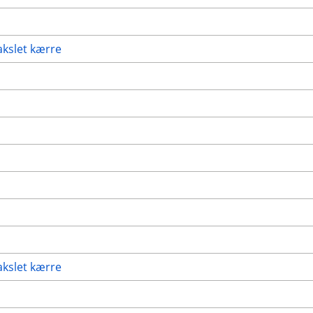
akslet kærre
akslet kærre