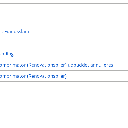
ildevandsslam
rænding
 komprimator (Renovationsbiler) udbuddet annulleres
komprimator (Renovationsbiler)