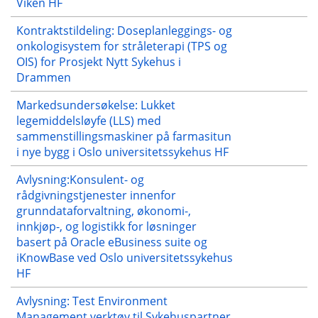
Viken HF
Kontraktstildeling: Doseplanleggings- og
onkologisystem for stråleterapi (TPS og
OIS) for Prosjekt Nytt Sykehus i
Drammen
Markedsundersøkelse: Lukket
legemiddelsløyfe (LLS) med
sammenstillingsmaskiner på farmasitun
i nye bygg i Oslo universitetssykehus HF
Avlysning:Konsulent- og
rådgivningstjenester innenfor
grunndataforvaltning, økonomi-,
innkjøp-, og logistikk for løsninger
basert på Oracle eBusiness suite og
iKnowBase ved Oslo universitetssykehus
HF
Avlysning: Test Environment
Management verktøy til Sykehuspartner