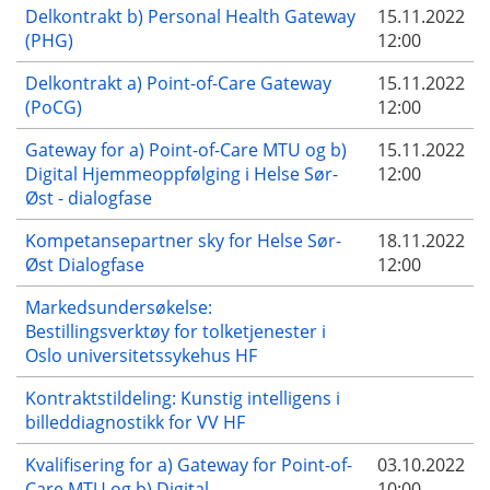
Delkontrakt b) Personal Health Gateway
15.11.2022
(PHG)
12:00
Delkontrakt a) Point-of-Care Gateway
15.11.2022
(PoCG)
12:00
Gateway for a) Point-of-Care MTU og b)
15.11.2022
Digital Hjemmeoppfølging i Helse Sør-
12:00
Øst - dialogfase
Kompetansepartner sky for Helse Sør-
18.11.2022
Øst Dialogfase
12:00
Markedsundersøkelse:
Bestillingsverktøy for tolketjenester i
Oslo universitetssykehus HF
Kontraktstildeling: Kunstig intelligens i
billeddiagnostikk for VV HF
Kvalifisering for a) Gateway for Point-of-
03.10.2022
Care MTU og b) Digital
10:00