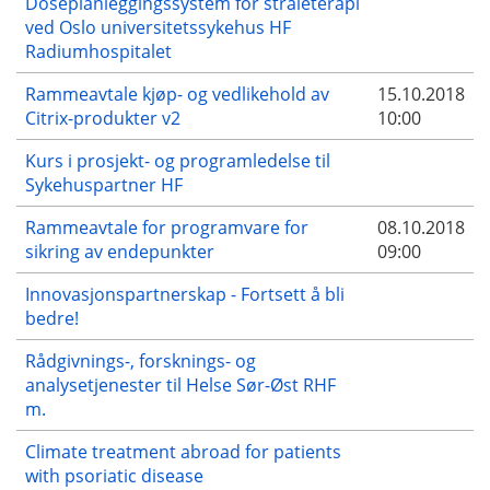
Doseplanleggingssystem for stråleterapi
ved Oslo universitetssykehus HF
Radiumhospitalet
Rammeavtale kjøp- og vedlikehold av
15.10.2018
Citrix-produkter v2
10:00
Kurs i prosjekt- og programledelse til
Sykehuspartner HF
Rammeavtale for programvare for
08.10.2018
sikring av endepunkter
09:00
Innovasjonspartnerskap - Fortsett å bli
bedre!
Rådgivnings-, forsknings- og
analysetjenester til Helse Sør-Øst RHF
m.
Climate treatment abroad for patients
with psoriatic disease