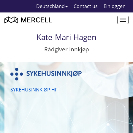
Deutschland
Contact us
Einloggen
Togg
navi
Kate-Mari Hagen
Rådgiver Innkjøp
SYKEHUSINNKJØP HF