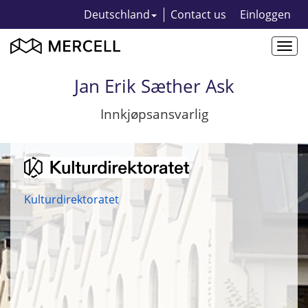
Deutschland
Contact us
Einloggen
Togg
navi
Jan Erik Sæther Ask
Innkjøpsansvarlig
Kulturdirektoratet