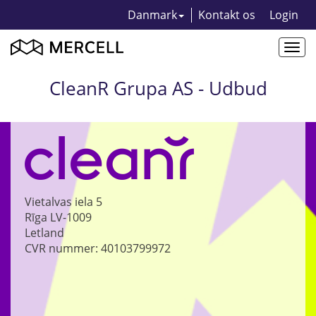
Danmark
Kontakt os
Login
Togg
navi
CleanR Grupa AS - Udbud
Vietalvas iela 5
Rīga
LV-1009
Letland
CVR nummer: 40103799972