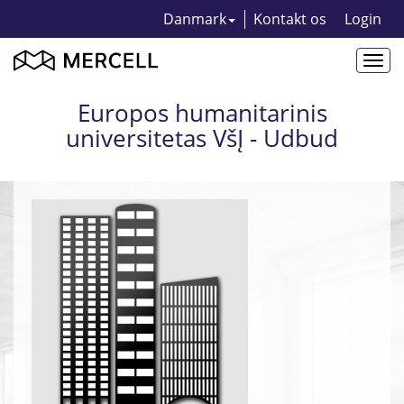
Danmark
Kontakt os
Login
Togg
navi
Europos humanitarinis
universitetas VšĮ - Udbud