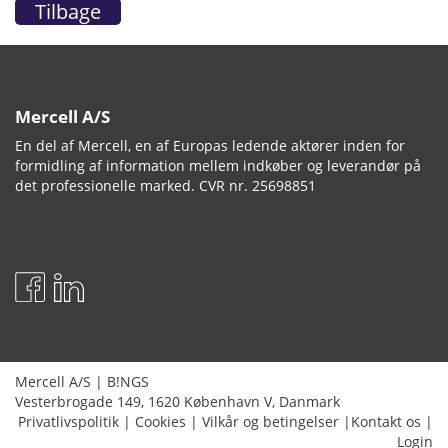
Tilbage
Mercell A/S
En del af Mercell, en af Europas ledende aktører inden for
formidling af information mellem indkøber og leverandør på
det professionelle marked. CVR nr. 25698851
Mercell A/S
|
B!NGS
Vesterbrogade 149
,
1620
København V
,
Danmark
Privatlivspolitik
|
Cookies
|
Vilkår og betingelser
|
Kontakt os
|
Login