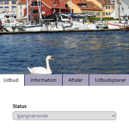
Udbud
Information
Aftaler
Udbudsplaner
Status