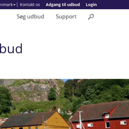
anmark
Kontakt os
Adgang til udbud
Login
Søg udbud
Support
bud