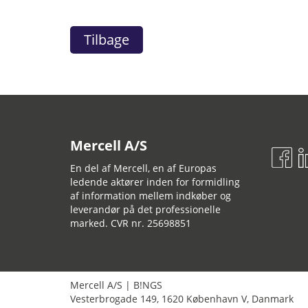
Tilbage
Mercell A/S
En del af Mercell, en af Europas
ledende aktører inden for formidling
af information mellem indkøber og
leverandør på det professionelle
marked. CVR nr. 25698851
Mercell A/S
|
B!NGS
Vesterbrogade 149
,
1620
København V
,
Danmark