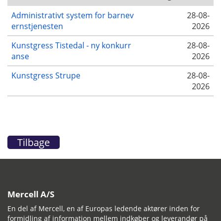
Administrativt system for barnev
28-08-
ernstjenesten
2026
Kunstgress Tistedal - ny konkurr
28-08-
anse
2026
Kunstgress Strupe
28-08-
2026
Tilbage
Mercell A/S
En del af Mercell, en af Europas ledende aktører inden for
formidling af information mellem indkøber og leverandør på