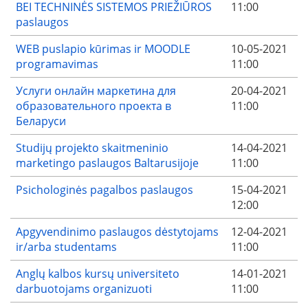
BEI TECHNINĖS SISTEMOS PRIEŽIŪROS
11:00
paslaugos
WEB puslapio kūrimas ir MOODLE
10-05-2021
programavimas
11:00
Услуги онлайн маркетина для
20-04-2021
образовательного проекта в
11:00
Беларуси
Studijų projekto skaitmeninio
14-04-2021
marketingo paslaugos Baltarusijoje
11:00
Psichologinės pagalbos paslaugos
15-04-2021
12:00
Apgyvendinimo paslaugos dėstytojams
12-04-2021
ir/arba studentams
11:00
Anglų kalbos kursų universiteto
14-01-2021
darbuotojams organizuoti
11:00