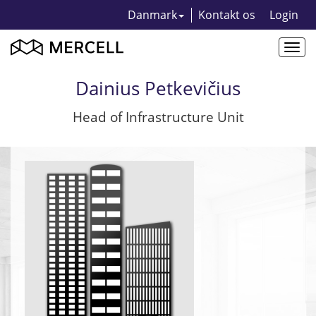
Danmark
Kontakt os
Login
Togg
navi
Dainius Petkevičius
Head of Infrastructure Unit