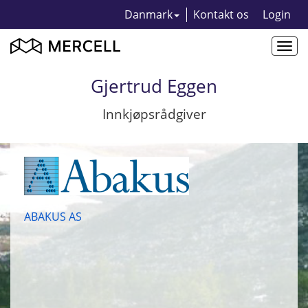
Danmark
Kontakt os
Login
Togg
navi
Gjertrud Eggen
Innkjøpsrådgiver
ABAKUS AS