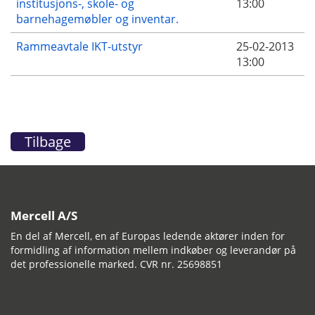
institusjons-, skole- og
13:00
barnehagemøbler og inventar.
Rammeavtale IKT-utstyr
25-02-2013
13:00
Tilbage
Mercell A/S
En del af Mercell, en af Europas ledende aktører inden for
formidling af information mellem indkøber og leverandør på
det professionelle marked. CVR nr. 25698851