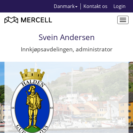
Danmark
Kontakt os
Login
Togg
navi
Svein Andersen
Innkjøpsavdelingen, administrator