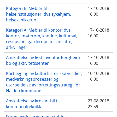
Kategori B: Møbler til
17-10-2018
helseinstitusjoner, dvs sykehjem,
16:00
helseklinikker o l
Kategori A: Møbler til kontor; dvs
17-10-2018
kontor, møterom, kantine, kultursal,
16:00
resepsjon, garderobe for ansatte,
arkiv, lager
Anskaffelse av løst inventar Bergheim
17-10-2018
bo og aktivitetssenter
16:00
Kartlegging av kulturhistoriske verdier,
10-10-2018
medvirkningsprosesser og
16:00
utarbeidelse av fortettingsstrategi for
Halden kommune
Anskaffelse av krokløftbil til
27-08-2018
kommunalteknikk
23:59
Framework agreement staffing