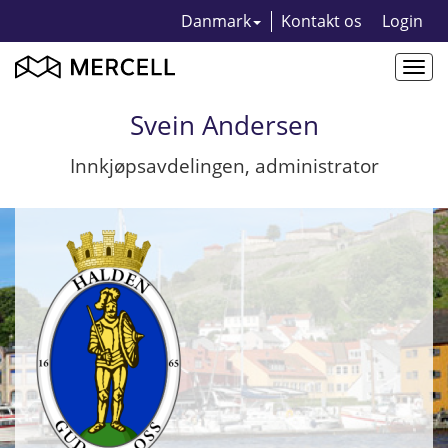
Danmark
Kontakt os
Login
Togg
navi
Svein Andersen
Innkjøpsavdelingen, administrator