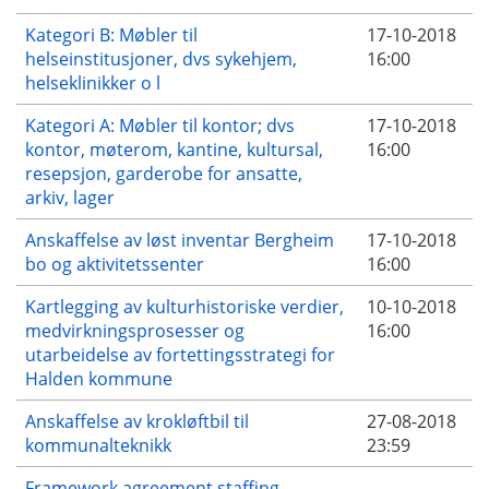
Kategori B: Møbler til
17-10-2018
helseinstitusjoner, dvs sykehjem,
16:00
helseklinikker o l
Kategori A: Møbler til kontor; dvs
17-10-2018
kontor, møterom, kantine, kultursal,
16:00
resepsjon, garderobe for ansatte,
arkiv, lager
Anskaffelse av løst inventar Bergheim
17-10-2018
bo og aktivitetssenter
16:00
Kartlegging av kulturhistoriske verdier,
10-10-2018
medvirkningsprosesser og
16:00
utarbeidelse av fortettingsstrategi for
Halden kommune
Anskaffelse av krokløftbil til
27-08-2018
kommunalteknikk
23:59
Framework agreement staffing