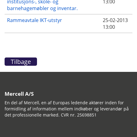
institusjons-, skole- og
13:00
barnehagemøbler og inventar.
Rammeavtale IKT-utstyr
25-02-2013
13:00
Tilbage
Mercell A/S
En del af Mercell, en af Europas ledende aktører inden for
formidling af information mellem indkøber og leverandør på
det professionelle marked. CVR nr. 25698851